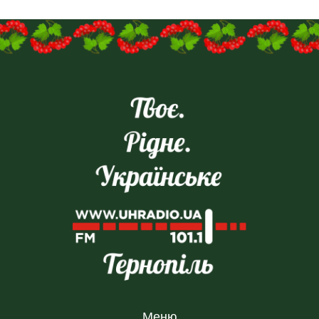
на
пошту:uhreklama1@gmail.com
Меню