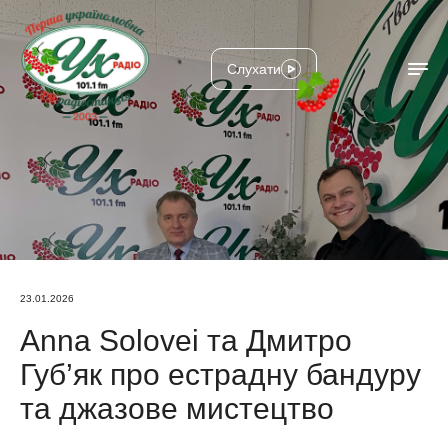
Слухати
23.01.2026
Anna Solovei та Дмитро
Губ’як про естрадну бандуру
та джазове мистецтво