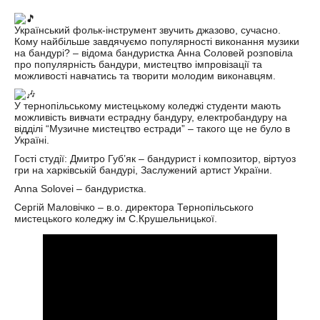
Український фольк-інструмент звучить джазово, сучасно.
Кому найбільше завдячуємо популярності виконання музики
на бандурі? – відома бандуристка Анна Соловей розповіла
про популярність бандури, мистецтво імпровізації та
можливості навчатись та творити молодим виконавцям.
У тернопільському мистецькому коледжі студенти мають
можливість вивчати естрадну бандуру, електробандуру на
відділі “Музичне мистецтво естради” – такого ще не було в
Україні.
Гості студії: Дмитро Губ’як – бандурист і композитор, віртуоз
гри на харківській бандурі, Заслужений артист України.
Anna Solovei – бандуристка.
Сергій Маловічко – в.о. директора Тернопільського
мистецького коледжу ім С.Крушельницької.