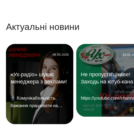
Актуальні новини
06.05.2026
26.02.
«Ух-радіо» шукає
Не пропусти цікаве!
менеджера з реклами!
Заходь на ютуб-кана
«УХ Радіо 101,1 фм»
Комунікабельність,
https://youtube.com/c
бажання працювати на
результат і досвід у
продажах — плюс.
Надсилайте ваші резюме