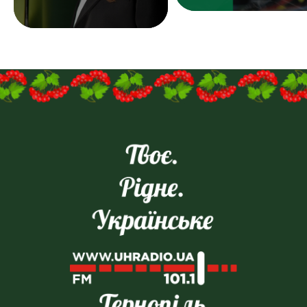
результат і досвід у
продажах — плюс.
Надсилайте ваші резюме
на
пошту:uhreklama1@gmail.com