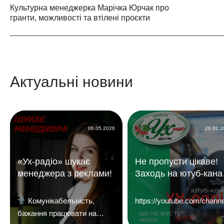
Культурна менеджерка Марічка Юрчак про
гранти, можливості та втілені проєкти
Актуальні новини
06.05.2026
26.02.
«Ух-радіо» шукає
Не пропусти цікаве!
менеджера з реклами!
Заходь на ютуб-кана
«УХ Радіо 101,1 фм»
Комунікабельність,
https://youtube.com/c
бажання працювати на