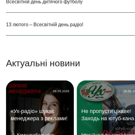
Всесвітній день дитячого футболу
13 лютого – Всесвітній день радіо!
Актуальні новини
06.05.2026
26.02.
«Ух-радіо» шукає
Не пропусти цікаве!
менеджера з реклами!
Заходь на ютуб-кана
«УХ Радіо 101,1 фм»
Комунікабельність,
https://youtube.com/c