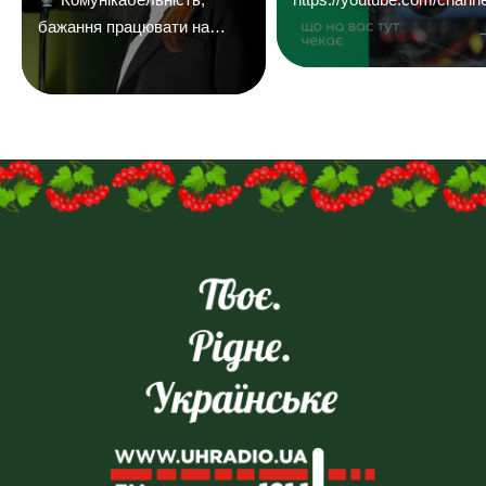
бажання працювати на
результат і досвід у
продажах — плюс.
Надсилайте ваші резюме
на
пошту:uhreklama1@gmail.com