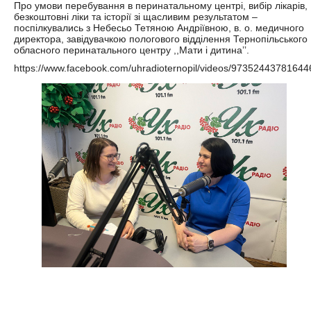
Про умови перебування в перинатальному центрі, вибір лікарів,
безкоштовні ліки та історії зі щасливим результатом –
поспілкувались з Небесьо Тетяною Андріївною, в. о. медичного
директора, завідувачкою пологового відділення Тернопільського
обласного перинатального центру ,,Мати і дитинаʼʼ.
https://www.facebook.com/uhradioternopil/videos/97352443781644