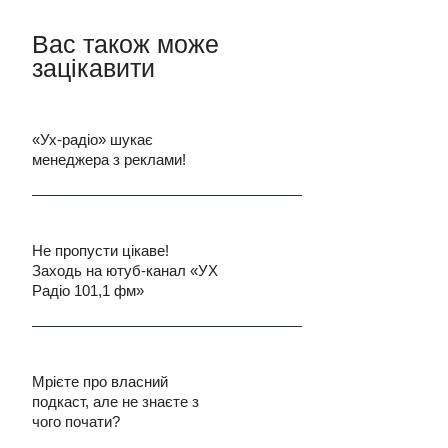
Вас також може
зацікавити
«Ух-радіо» шукає
менеджера з реклами!
Не пропусти цікаве!
Заходь на ютуб-канал «УХ
Радіо 101,1 фм»
Мрієте про власний
подкаст, але не знаєте з
чого почати?