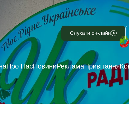
Слухати он-лайн
на
Про Нас
Новини
Реклама
Привітання
Ко