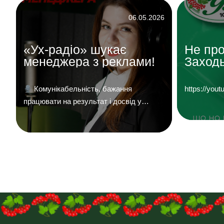
6
06.05.2026
«Ух-радіо» шукає
Не про
менеджера з реклами!
Заходь
«УХ Ра
Комунікабельність, бажання
https://y
працювати на результат і досвід у
продажах — плюс.
Надсилайте ваші
й
резюме на
пошту:uhreklama1@gmail.com
о