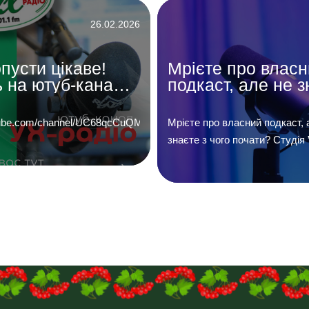
26.02.2026
пусти цікаве!
Мрієте про влас
 на ютуб-канал
подкаст, але не з
діо 101,1 фм»
з чого почати?
outube.com/channel/UC68qcCuQM5JP_UQNdBPV50w…
Мрієте про власний подкаст, 
знаєте з чого почати? Студія 
подкаст” допоможе Вам. Проф
мікрофони, акустика студійног
досвідчена команда зроблять
Ви звучали найкраще. А ще 
розташовані у самому центрі 
адресою Руська 52, третій по
Телефонуйте 067-354-58-51, 
пишіть нам на Telegram (067-3
Facebook