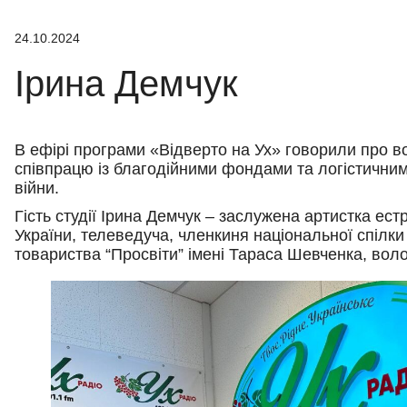
24.10.2024
Ірина Демчук
В ефірі програми «Відверто на Ух» говорили про во
співпрацю із благодійними фондами та логістичним
війни.
Гість студії Ірина Демчук – заслужена артистка ес
України, телеведуча, членкиня національної спілки 
товариства “Просвіти” імені Тараса Шевченка, вол