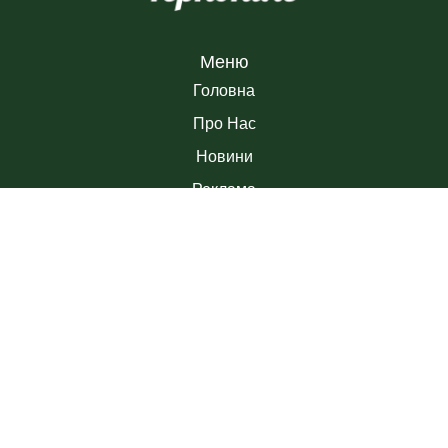
Меню
Головна
Про Нас
Новини
Реклама
Привітання
Контакти
Контакти
+38 067 35 45 85 1
uhradio.office@gmail.com
вулиця Руська, 52 (3 поверх), Тернопіль,
Тернопільська область, 46006