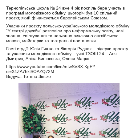
Тернопільська школа № 24 вже 4 рік поспіль бере участь в
програмі молодіжного обміну, цьогоріч був 10 спільний
проєкт, який фінансується Європейським Союзом.
Учасники проєкту польсько-українського молодіжного обміну
“У театрі дружби” розповіли про неформальну освіту, нові
знання, спілкування та навчання виключно англійською
мовою, майстерки та театральні постановки.
Гості студії: Юлія Гишко та Вікторія Рудник – лідерки проєкту
та учасники молодіжного обміну – учні ТЗОШ 24 – Аля
Дмитрик, Аліна Вишовська, Олеся Мацко.
https://www.youtube.com/live/mtwSVSX-KgE?
si=X4ZA7hklSOAZQ72M
Ведуча: Тетяна Зінько