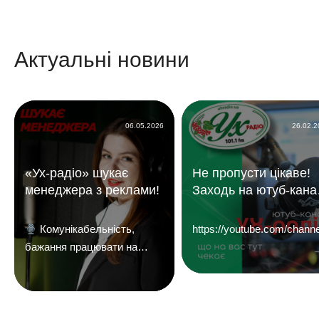
Актуальні новини
06.05.2026
26.02.
«Ух-радіо» шукає
Не пропусти цікаве!
менеджера з реклами!
Заходь на ютуб-кана
«УХ Радіо 101,1 фм»
Комунікабельність,
https://youtube.com/c
бажання працювати на
результат і досвід у
продажах — плюс.
Надсилайте ваші резюме
на