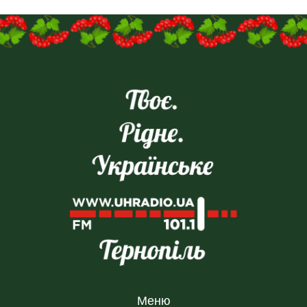
пошту:uhreklama1@gmail.com
Меню