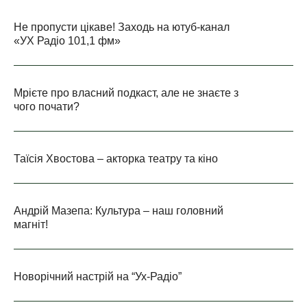
Не пропусти цікаве! Заходь на ютуб-канал
«УХ Радіо 101,1 фм»
Мрієте про власний подкаст, але не знаєте з
чого почати?
Таїсія Хвостова – акторка театру та кіно
Андрій Мазепа: Культура – наш головний
магніт!
Новорічний настрій на “Ух-Радіо”