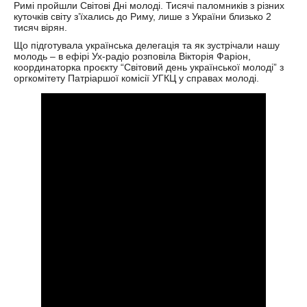
Римі пройшли Світові Дні молоді. Тисячі паломників з різних
куточків світу з’їхались до Риму, лише з України
близько 2
тисяч вірян.
Що підготувала українська делегація та як зустрічали нашу
молодь – в ефірі Ух-радіо розповіла Вікторія Фаріон,
координаторка проєкту “Світовий день української молоді” з
оргкомітету Патріаршої комісії УГКЦ у справах молоді.