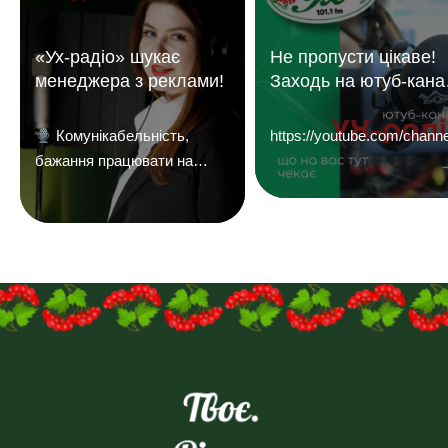
«Ух-радіо» шукає
Не пропусти цікаве!
менеджера з реклами!
Заходь на ютуб-кана
«УХ Радіо 101,1 фм»
Комунікабельність,
https://youtube.com/c
бажання працювати на
результат і досвід у
продажах — плюс.
Надсилайте ваші резюме
на
пошту:uhreklama1@gmail.com