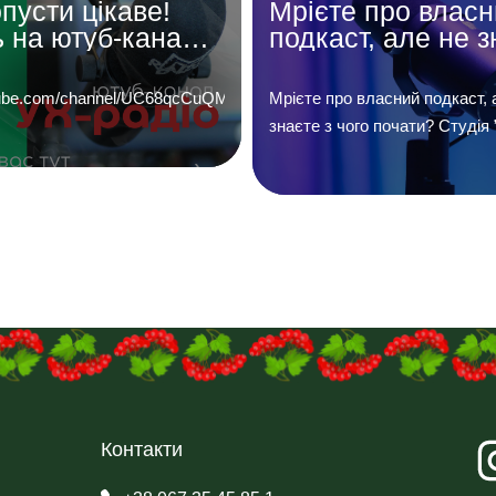
пусти цікаве!
Мрієте про влас
 на ютуб-канал
подкаст, але не з
діо 101,1 фм»
з чого почати?
outube.com/channel/UC68qcCuQM5JP_UQNdBPV50w…
Мрієте про власний подкаст, 
знаєте з чого почати? Студія 
подкаст” допоможе Вам. Проф
мікрофони, акустика студійног
досвідчена команда зроблять
Ви звучали найкраще. А ще 
розташовані у самому центрі 
адресою Руська 52, третій по
Телефонуйте 067-354-58-51, 
пишіть нам на Telegram (067-3
Facebook
https://www.facebook.com/uhrad
Instagram […]
Контакти