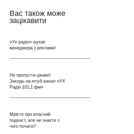
Вас також може
зацікавити
«Ух-радіо» шукає
менеджера з реклами!
Не пропусти цікаве!
Заходь на ютуб-канал «УХ
Радіо 101,1 фм»
Мрієте про власний
подкаст, але не знаєте з
чого почати?