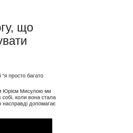
гу, що
увати
і “я просто багато
ром Юрієм Мисулою ми
в собі, коли вона стала
о насправді допомагає