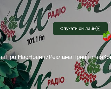
Слухати он-лайн
на
Про Нас
Новини
Реклама
Привітання
Ко