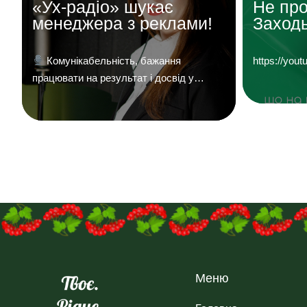
«Ух-радіо» шукає
Не про
менеджера з реклами!
Заходь
«УХ Ра
Комунікабельність, бажання
https://y
працювати на результат і досвід у
продажах — плюс.
Надсилайте ваші
й
резюме на
пошту:uhreklama1@gmail.com
о
Меню