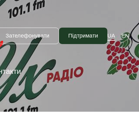
Зателефонувати
Підтримати
UA
EN
нтакти