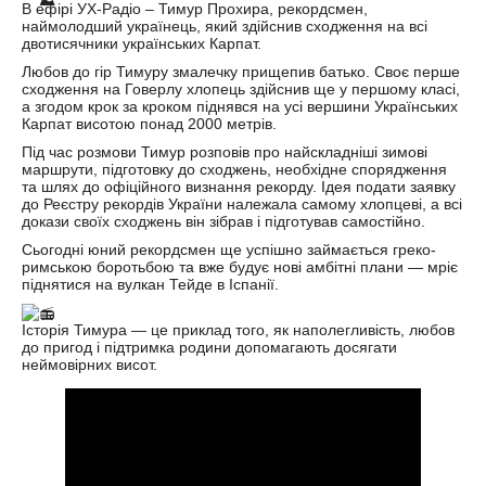
В ефірі УХ-Радіо – Тимур Прохира, рекордсмен,
наймолодший українець, який здійснив сходження на всі
двотисячники українських Карпат.
Любов до гір Тимуру змалечку прищепив батько. Своє перше
сходження на Говерлу хлопець здійснив ще у першому класі,
а згодом крок за кроком піднявся на усі вершини Українських
Карпат висотою понад 2000 метрів.
Під час розмови Тимур розповів про найскладніші зимові
маршрути, підготовку до сходжень, необхідне спорядження
та шлях до офіційного визнання рекорду. Ідея подати заявку
до Реєстру рекордів України належала самому хлопцеві, а всі
докази своїх сходжень він зібрав і підготував самостійно.
Сьогодні юний рекордсмен ще успішно займається греко-
римською боротьбою та вже будує нові амбітні плани — мріє
піднятися на вулкан Тейде в Іспанії.
Історія Тимура — це приклад того, як наполегливість, любов
до пригод і підтримка родини допомагають досягати
неймовірних висот.