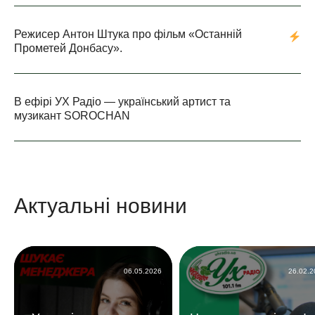
Режисер Антон Штука про фільм «Останній
Прометей Донбасу».
В ефірі УХ Радіо — український артист та
музикант SOROCHAN
Актуальні новини
06.05.2026
26.02.