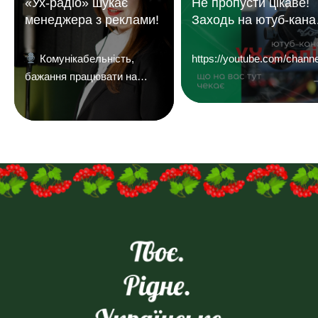
«Ух-радіо» шукає
Не пропусти цікаве!
менеджера з реклами!
Заходь на ютуб-кана
«УХ Радіо 101,1 фм»
Комунікабельність,
https://youtube.com/c
бажання працювати на
результат і досвід у
продажах — плюс.
Надсилайте ваші резюме
на
пошту:uhreklama1@gmail.com