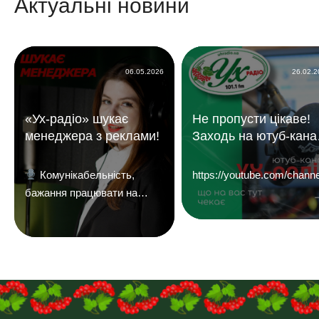
Актуальні новини
06.05.2026
26.02.
«Ух-радіо» шукає
Не пропусти цікаве!
менеджера з реклами!
Заходь на ютуб-кана
«УХ Радіо 101,1 фм»
Комунікабельність,
https://youtube.com/c
бажання працювати на
результат і досвід у
продажах — плюс.
Надсилайте ваші резюме
на
пошту:uhreklama1@gmail.com