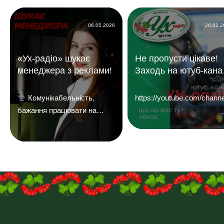
06.05.2026
26.02.
«Ух-радіо» шукає
Не пропусти цікаве!
менеджера з реклами!
Заходь на ютуб-кана
«УХ Радіо 101,1 фм»
Комунікабельність,
https://youtube.com/c
бажання працювати на
результат і досвід у
продажах — плюс.
Надсилайте ваші резюме
на
пошту:uhreklama1@gmail.com