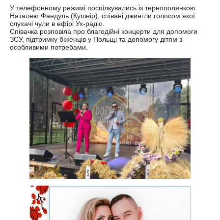
У телефонному режимі поспілкувались із тернополянкою
Наталею Фандуль (Кушнір), співані джингли голосом якої
слухачі чули в ефірі Ух-радіо.
Співачка розповіла про благодійні концерти для допомоги
ЗСУ, підтримку біженців у Польщі та допомогу дітям з
особливими потребами.