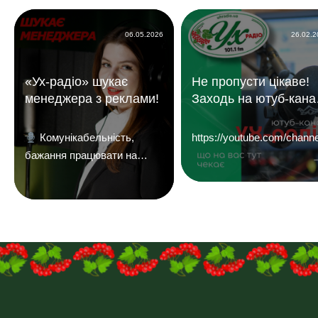
06.05.2026
26.02.
«Ух-радіо» шукає
Не пропусти цікаве!
менеджера з реклами!
Заходь на ютуб-кана
«УХ Радіо 101,1 фм»
Комунікабельність,
https://youtube.com/c
бажання працювати на
результат і досвід у
продажах — плюс.
Надсилайте ваші резюме
на
пошту:uhreklama1@gmail.com