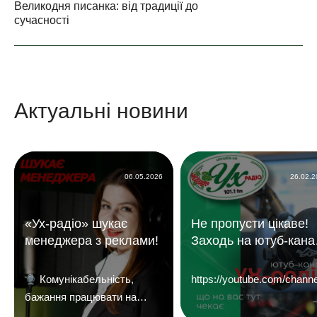
Великодня писанка: від традиції до
сучасності
Актуальні новини
06.05.2026
26.02.
«Ух-радіо» шукає
Не пропусти цікаве!
менеджера з реклами!
Заходь на ютуб-кана
«УХ Радіо 101,1 фм»
Комунікабельність,
https://youtube.com/c
бажання працювати на
результат і досвід у