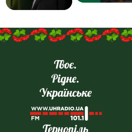
продажах — плюс.
Надсилайте ваші резюме
на
пошту:uhreklama1@gmail.com