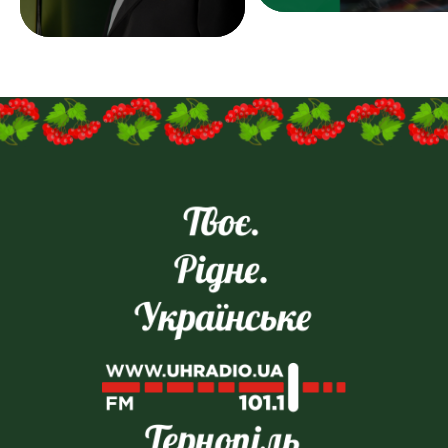
продажах — плюс.
Надсилайте ваші резюме
на
пошту:uhreklama1@gmail.com