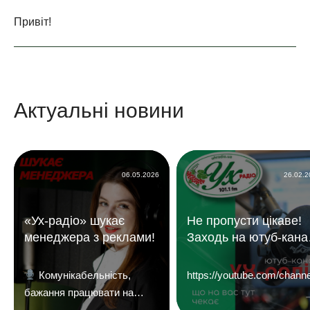
Привіт!
Актуальні новини
06.05.2026
26.02.
«Ух-радіо» шукає
Не пропусти цікаве!
менеджера з реклами!
Заходь на ютуб-кана
«УХ Радіо 101,1 фм»
Комунікабельність,
https://youtube.com/c
бажання працювати на
результат і досвід у