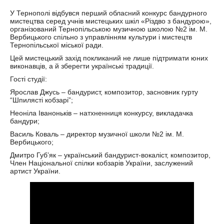
У Тернополі відбувся перший обласний конкурс бандурного
мистецтва серед учнів мистецьких шкіл «Різдво з бандурою»,
організований Тернопільською музичною школою №2 ім.
М.
Вербицького спільно з управлінням культури і мистецтв
Тернопільської міської ради.
Цей мистецький захід покликаний не лише підтримати юних
виконавців, а й зберегти українські традиції.
Гості студії:
Ярослав Джусь – бандурист, композитор, засновник гурту
“Шпилясті кобзарі”;
Неоніла Іваноньків – натхненниця конкурсу, викладачка
бандури;
Василь Коваль – директор музичної школи №2 ім. М.
Вербицького;
Дмитро Губ’як – український бандурист-вокаліст, композитор,
Член Національної спілки кобзарів України, заслужений
артист України.