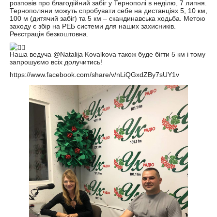
розповів про благодійний забіг у Тернополі в неділю, 7 липня.
Тернополяни можуть спробувати себе на дистанціях 5, 10 км,
100 м (дитячий забіг) та 5 км – скандинавська ходьба. Метою
заходу є збір на РЕБ системи для наших захисників.
Реєстрація безкоштовна.
Наша ведуча @Natalija Kovalkova також буде бігти 5 км і тому
запрошуємо всіх долучитись!
https://www.facebook.com/share/v/nLiQGxdZBy7sUY1v