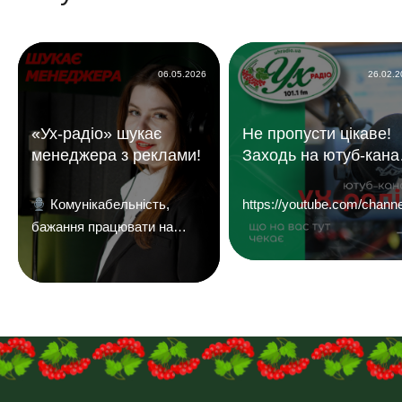
06.05.2026
26.02.
«Ух-радіо» шукає
Не пропусти цікаве!
менеджера з реклами!
Заходь на ютуб-кана
«УХ Радіо 101,1 фм»
Комунікабельність,
https://youtube.com/c
бажання працювати на
результат і досвід у
продажах — плюс.
Надсилайте ваші резюме
на
пошту:uhreklama1@gmail.com