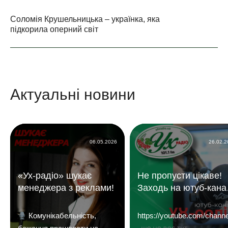
Соломія Крушельницька – українка, яка
підкорила оперний світ
Актуальні новини
06.05.2026
26.02.
«Ух-радіо» шукає
Не пропусти цікаве!
менеджера з реклами!
Заходь на ютуб-кана
«УХ Радіо 101,1 фм»
Комунікабельність,
https://youtube.com/c