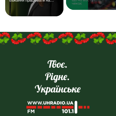
бажання працювати на
результат і досвід у
продажах — плюс.
Надсилайте ваші резюме
на
пошту:uhreklama1@gmail.com