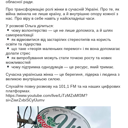
обласної ради.
Про трансформацію ролі жінки в сучасній Україні. Про те, як
війна змінила не лише країну, а й внутрішню опору кожної з
нас. Про віру в себе навіть у найскладніші часи.
У розмові Ольга ділиться:
чому волонтерство — це не лише допомога, а й шлях
самореалізації
як відмовитися від застарілих стереотипів на користь
освіти та лідерства
що таке «теорія маленьких перемог» і як вона допомагає
долати стрес
як випробування можуть стати точкою росту та нових
можливостей
чому підтримка однодумців — це ресурс, який тримає.
Сучасна українська жінка — це берегиня, лідерка і людина з
великою внутрішньою силою.
Слухайте повну розмову на 101,1 FM та на наших цифрових
платформах.
https://www.youtube.com/live/LiTzMZsMf3M?
si=ZiwrZxbiSCyfJumv