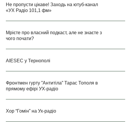
Не пропусти цікаве! Заходь на ютуб-канал
«УХ Радіо 101,1 фм»
Мрієте про власний подкаст, але не знаєте з
чого почати?
AIESEC у Тернополі
Фронтмен гурту ”Антитіла” Тарас Тополя в
прямому ефірі УХ-радіо
Хор “Гомін” на Ух-радіо