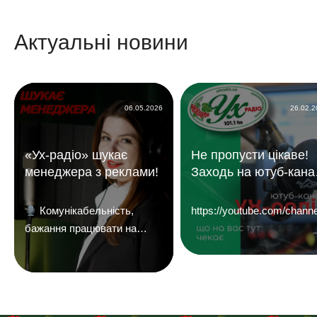
Актуальні новини
06.05.2026
26.02.
«Ух-радіо» шукає
Не пропусти цікаве!
менеджера з реклами!
Заходь на ютуб-кана
«УХ Радіо 101,1 фм»
Комунікабельність,
https://youtube.com/c
бажання працювати на
результат і досвід у
продажах — плюс.
Надсилайте ваші резюме
на
пошту:uhreklama1@gmail.com