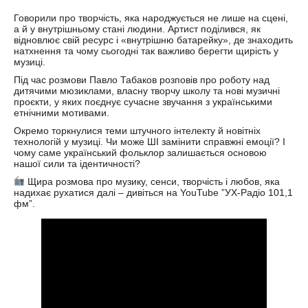
Говорили про творчість, яка народжується не лише на сцені,
а й у внутрішньому стані людини. Артист поділився, як
відновлює свій ресурс і «внутрішню батарейку», де знаходить
натхнення та чому сьогодні так важливо берегти щирість у
музиці.
Під час розмови Павло Табаков розповів про роботу над
дитячими мюзиклами, власну творчу школу та нові музичні
проєкти, у яких поєднує сучасне звучання з українськими
етнічними мотивами.
Окремо торкнулися теми штучного інтелекту й новітніх
технологій у музиці. Чи може ШI замінити справжні емоції? І
чому саме український фольклор залишається основою
нашої сили та ідентичності?
Щира розмова про музику, сенси, творчість і любов, яка
надихає рухатися далі – дивіться на YouTube ”УХ-Радіо 101,1
фм”.