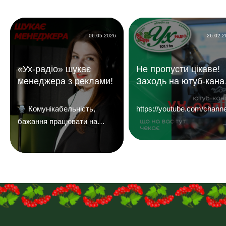
06.05.2026
26.02.
«Ух-радіо» шукає
Не пропусти цікаве!
менеджера з реклами!
Заходь на ютуб-кана
«УХ Радіо 101,1 фм»
Комунікабельність,
https://youtube.com/c
бажання працювати на
результат і досвід у
продажах — плюс.
Надсилайте ваші резюме
на
пошту:uhreklama1@gmail.com