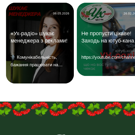
06.05.2026
26.02.
«Ух-радіо» шукає
Не пропусти цікаве!
менеджера з реклами!
Заходь на ютуб-кана
«УХ Радіо 101,1 фм»
Комунікабельність,
https://youtube.com/c
бажання працювати на
результат і досвід у
продажах — плюс.
Надсилайте ваші резюме
на
пошту:uhreklama1@gmail.com