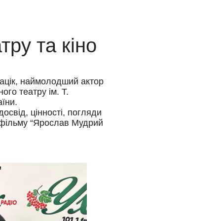
тру та кіно
Лацік, наймолодший актор
го театру ім. Т.
їни.
досвід, цінності, погляди
о фільму “Ярослав Мудрий