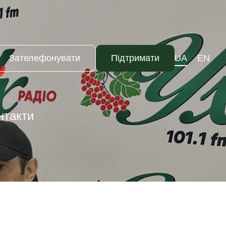
Зателефонувати
Підтримати
UA
EN
нтакти