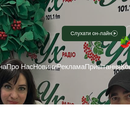
Слухати он-лайн
на
Про Нас
Новини
Реклама
Привітання
Ко