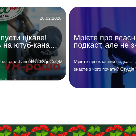
26.02.2026
пусти цікаве!
Мрієте про влас
 на ютуб-канал
подкаст, але не з
діо 101,1 фм»
з чого почати?
outube.com/channel/UC68qcCuQM5JP_UQNdBPV50w…
Мрієте про власний подкаст, 
знаєте з чого почати? Студія 
подкаст” допоможе Вам. Проф
мікрофони, акустика студійног
досвідчена команда зроблять
Ви звучали найкраще. А ще 
розташовані у самому центрі 
адресою Руська 52, третій по
Телефонуйте 067-354-58-51, 
пишіть нам на Telegram (067-3