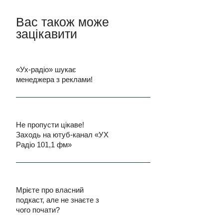
Вас також може
зацікавити
«Ух-радіо» шукає
менеджера з реклами!
Не пропусти цікаве!
Заходь на ютуб-канал «УХ
Радіо 101,1 фм»
Мрієте про власний
подкаст, але не знаєте з
чого почати?