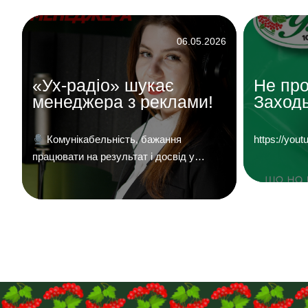
6
06.05.2026
«Ух-радіо» шукає
Не про
менеджера з реклами!
Заходь
«УХ Ра
Комунікабельність, бажання
https://y
працювати на результат і досвід у
продажах — плюс.
Надсилайте ваші
й
резюме на
пошту:uhreklama1@gmail.com
о