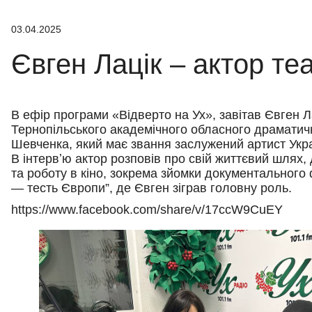
03.04.2025
Євген Лацік – актор теа
В ефір програми «Відверто на Ух», завітав Євген 
Тернопільського академічного обласного драматично
Шевченка, який має звання заслужений артист Укра
В інтервʼю актор розповів про свій життєвий шлях, 
та роботу в кіно, зокрема зйомки документальног
— тесть Європи”, де Євген зіграв головну роль.
https://www.facebook.com/share/v/17ccW9CuEY