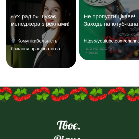
«Ух-радіо» шукає
Не пропусти цікаве!
менеджера з реклами!
Заходь на ютуб-кана
«УХ Радіо 101,1 фм»
Комунікабельність,
https://youtube.com/c
бажання працювати на
результат і досвід у
продажах — плюс.
Надсилайте ваші резюме
на
пошту:uhreklama1@gmail.com