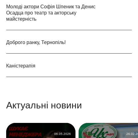
Молоді актори Софія Шпеник та Денис
Осадца про театр та акторську
майстерність
Доброго ранку, Тернопіль!
Каністерапія
Актуальні новини
06.05.2026
26.02.