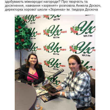
здобувають міжнародні нагороди? Про творчість та
досягнення, навчання «зоренят» розповіла Анжела Доскоч,
директорка хорової школи «Зоринка» ім. Ізидора Доскоча