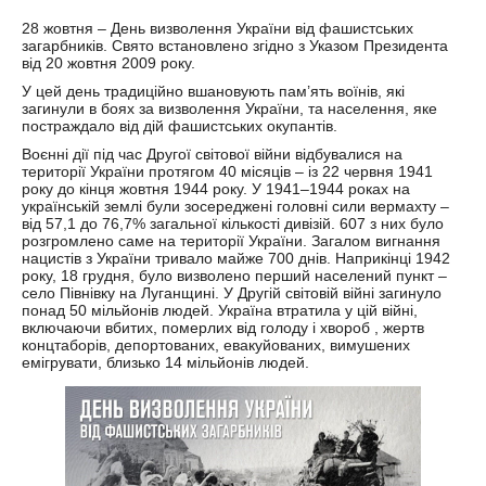
28 жовтня – День визволення України від фашистських
загарбників. Свято встановлено згідно з Указом Президента
від 20 жовтня 2009 року.
У цей день традиційно вшановують пам’ять воїнів, які
загинули в боях за визволення України, та населення, яке
постраждало від дій фашистських окупантів.
Воєнні дії під час Другої світової війни відбувалися на
території України протягом 40 місяців – із 22 червня 1941
року до кінця жовтня 1944 року. У 1941–1944 роках на
українській землі були
зосереджені головні сили вермахту –
від 57,1 до 76,7% загальної кількості дивізій. 607 з них було
розгромлено саме на території України. Загалом вигнання
нацистів з України тривало майже 700 днів. Наприкінці 1942
року, 18 грудня, було визволено перший населений пункт –
село Півнівку на Луганщині. У Другій світовій війні загинуло
понад 50 мільйонів людей. Україна втратила у цій війні,
включаючи вбитих, померлих від голоду і хвороб , жертв
концтаборів, депортованих, евакуйованих, вимушених
емігрувати, близько 14 мільйонів людей.