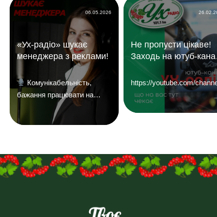
06.05.2026
26.02.
«Ух-радіо» шукає
Не пропусти цікаве!
менеджера з реклами!
Заходь на ютуб-кана
«УХ Радіо 101,1 фм»
Комунікабельність,
https://youtube.com/c
бажання працювати на
результат і досвід у
продажах — плюс.
Надсилайте ваші резюме
на
пошту:uhreklama1@gmail.com