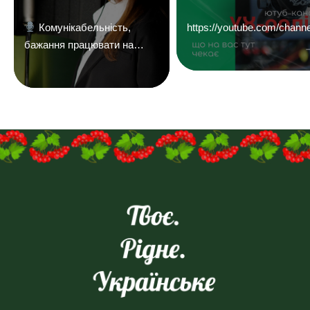
«УХ Радіо 101,1 фм»
Комунікабельність,
https://youtube.com/c
бажання працювати на
результат і досвід у
продажах — плюс.
Надсилайте ваші резюме
на
пошту:uhreklama1@gmail.com