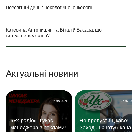
Всесвітній день гінекологічної онкології
Катерина Антонишин та Віталій Басара: що
гартує переможців?
Актуальні новини
06.05.2026
26.02.
«Ух-радіо» шукає
Не пропусти цікаве!
менеджера з реклами!
Заходь на ютуб-кана